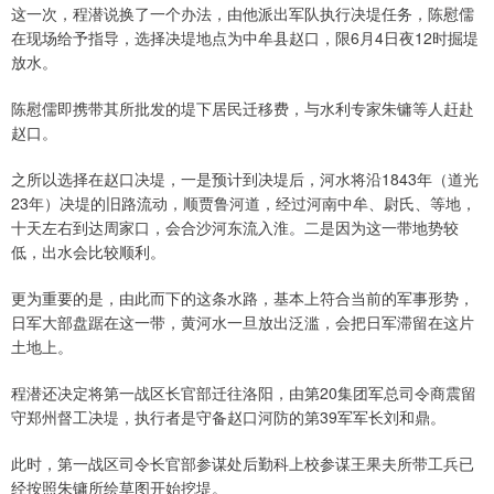
这一次，程潜说换了一个办法，由他派出军队执行决堤任务，陈慰儒
在现场给予指导，选择决堤地点为中牟县赵口，限6月4日夜12时掘堤
放水。
陈慰儒即携带其所批发的堤下居民迁移费，与水利专家朱镛等人赶赴
赵口。
之所以选择在赵口决堤，一是预计到决堤后，河水将沿1843年（道光
23年）决堤的旧路流动，顺贾鲁河道，经过河南中牟、尉氏、等地，
十天左右到达周家口，会合沙河东流入淮。二是因为这一带地势较
低，出水会比较顺利。
更为重要的是，由此而下的这条水路，基本上符合当前的军事形势，
日军大部盘踞在这一带，黄河水一旦放出泛滥，会把日军滞留在这片
土地上。
程潜还决定将第一战区长官部迁往洛阳，由第20集团军总司令商震留
守郑州督工决堤，执行者是守备赵口河防的第39军军长刘和鼎。
此时，第一战区司令长官部参谋处后勤科上校参谋王果夫所带工兵已
经按照朱镛所绘草图开始挖堤。