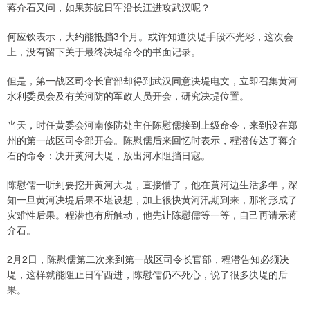
蒋介石又问，如果苏皖日军沿长江进攻武汉呢？
何应钦表示，大约能抵挡3个月。或许知道决堤手段不光彩，这次会
上，没有留下关于最终决堤命令的书面记录。
但是，第一战区司令长官部却得到武汉同意决堤电文，立即召集黄河
水利委员会及有关河防的军政人员开会，研究决堤位置。
当天，时任黄委会河南修防处主任陈慰儒接到上级命令，来到设在郑
州的第一战区司令部开会。陈慰儒后来回忆时表示，程潜传达了蒋介
石的命令：决开黄河大堤，放出河水阻挡日寇。
陈慰儒一听到要挖开黄河大堤，直接懵了，他在黄河边生活多年，深
知一旦黄河决堤后果不堪设想，加上很快黄河汛期到来，那将形成了
灾难性后果。程潜也有所触动，他先让陈慰儒等一等，自己再请示蒋
介石。
2月2日，陈慰儒第二次来到第一战区司令长官部，程潜告知必须决
堤，这样就能阻止日军西进，陈慰儒仍不死心，说了很多决堤的后
果。