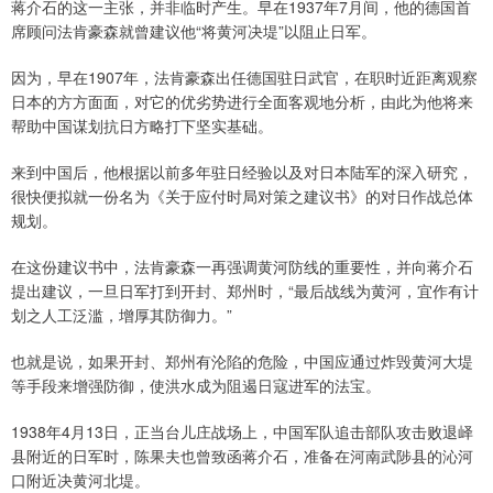
蒋介石的这一主张，并非临时产生。早在1937年7月间，他的德国首
席顾问法肯豪森就曾建议他“将黄河决堤”以阻止日军。
因为，早在1907年，法肯豪森出任德国驻日武官，在职时近距离观察
日本的方方面面，对它的优劣势进行全面客观地分析，由此为他将来
帮助中国谋划抗日方略打下坚实基础。
来到中国后，他根据以前多年驻日经验以及对日本陆军的深入研究，
很快便拟就一份名为《关于应付时局对策之建议书》的对日作战总体
规划。
在这份建议书中，法肯豪森一再强调黄河防线的重要性，并向蒋介石
提出建议，一旦日军打到开封、郑州时，“最后战线为黄河，宜作有计
划之人工泛滥，增厚其防御力。”
也就是说，如果开封、郑州有沦陷的危险，中国应通过炸毁黄河大堤
等手段来增强防御，使洪水成为阻遏日寇进军的法宝。
1938年4月13日，正当台儿庄战场上，中国军队追击部队攻击败退峄
县附近的日军时，陈果夫也曾致函蒋介石，准备在河南武陟县的沁河
口附近决黄河北堤。