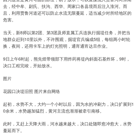
去，经中牟、尉氏、扶沟、西华、周家口各县境而后注入淮河。而
且，利用贾鲁河道还可以防止水流无限蔓延，适当减少对所经地区的
危害。
当天，新8师以第2团、第3团及师直属工兵连执行掘堤任务，并把当
地群众赶到10里以外，不许围观，掘堤官兵编成5组，每组两小时轮
换，夜间，还用卡车上的灯光照明，通宵通宵达旦作业。
9日上午6时起，熊先煜带领部下用炸药将堤内斜面石基炸坏，9时，
决口工程完竣，开始放水。
图片
花园口决堤旧照 图片来自网络
起初，水势不大，大约一个小时以后，因为水的冲刷力，决口扩展到1
0余米，水势越加猛烈，黄河主流也渐渐被牵引南移。
此时，又赶上天降大雨，河水越来越大，决口处随即愈冲愈大，水势
蔓延而下。