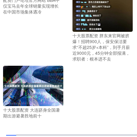
仅宝马去年全球销量实现增长
在中国市场集体遇冷
十大股票配资 胖东来官网被挤
爆！招聘900人，保安保洁要
求“不超25岁+本科”，到手月薪
近9000元，45分钟全部报满，
求职者：根本进不去
十大股票配资 大连跻身全国暑
期出游避暑胜地前十