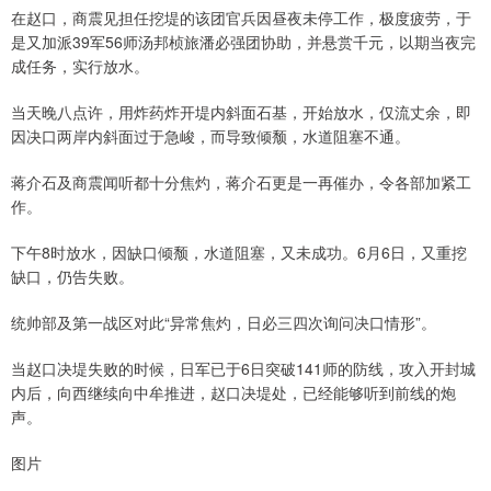
在赵口，商震见担任挖堤的该团官兵因昼夜未停工作，极度疲劳，于
是又加派39军56师汤邦桢旅潘必强团协助，并悬赏千元，以期当夜完
成任务，实行放水。
当天晚八点许，用炸药炸开堤内斜面石基，开始放水，仅流丈余，即
因决口两岸内斜面过于急峻，而导致倾颓，水道阻塞不通。
蒋介石及商震闻听都十分焦灼，蒋介石更是一再催办，令各部加紧工
作。
下午8时放水，因缺口倾颓，水道阻塞，又未成功。6月6日，又重挖
缺口，仍告失败。
统帅部及第一战区对此“异常焦灼，日必三四次询问决口情形”。
当赵口决堤失败的时候，日军已于6日突破141师的防线，攻入开封城
内后，向西继续向中牟推进，赵口决堤处，已经能够听到前线的炮
声。
图片