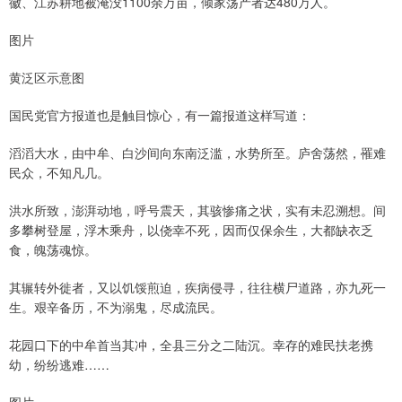
徽、江苏耕地被淹没1100余万亩，倾家荡产者达480万人。
图片
黄泛区示意图
国民党官方报道也是触目惊心，有一篇报道这样写道：
滔滔大水，由中牟、白沙间向东南泛滥，水势所至。庐舍荡然，罹难
民众，不知凡几。
洪水所致，澎湃动地，呼号震天，其骇惨痛之状，实有未忍溯想。间
多攀树登屋，浮木乘舟，以侥幸不死，因而仅保余生，大都缺衣乏
食，魄荡魂惊。
其辗转外徙者，又以饥馁煎迫，疾病侵寻，往往横尸道路，亦九死一
生。艰辛备历，不为溺鬼，尽成流民。
花园口下的中牟首当其冲，全县三分之二陆沉。幸存的难民扶老携
幼，纷纷逃难……