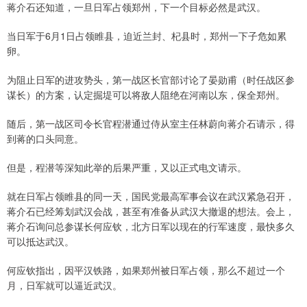
蒋介石还知道，一旦日军占领郑州，下一个目标必然是武汉。
当日军于6月1日占领睢县，迫近兰封、杞县时，郑州一下子危如累
卵。
为阻止日军的进攻势头，第一战区长官部讨论了晏勋甫（时任战区参
谋长）的方案，认定掘堤可以将敌人阻绝在河南以东，保全郑州。
随后，第一战区司令长官程潜通过侍从室主任林蔚向蒋介石请示，得
到蒋的口头同意。
但是，程潜等深知此举的后果严重，又以正式电文请示。
就在日军占领睢县的同一天，国民党最高军事会议在武汉紧急召开，
蒋介石已经筹划武汉会战，甚至有准备从武汉大撤退的想法。会上，
蒋介石询问总参谋长何应钦，北方日军以现在的行军速度，最快多久
可以抵达武汉。
何应钦指出，因平汉铁路，如果郑州被日军占领，那么不超过一个
月，日军就可以逼近武汉。