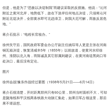
但是，他是为了“恐敌以决堤制我”而建议采取的反措施。他说：“沁河
附近之黄河北岸，地势低下，故在下游岸任何地点决堤，只须将沁河
附近北堤决开，全部黄水即可北趋漳卫，则我大厄可解，而敌反居危
地。”
蒋介石批示：“电程长官核办。”
徐州失守后，国民政府军委会办公厅副主任姚琮等人更是主张在河南
铜瓦箱决堤，恢复清咸丰5年（1855年）以前故道，使黄河水经徐
州、淮阴以北入海，而陈诚及其它部属则建议，在黄河南堤黑岗口等
处决口，最后没有定论。
图片
徐州会战!豫东作战经过要图（1938年5月21日——6月14日）
蒋介石很清楚，开封距离郑州只有60公里，郑州当时面积不大，可却
是陇海线和平汉线两条铁路大动脉汇集处，如果日军占领这里，那后
果不堪设想。