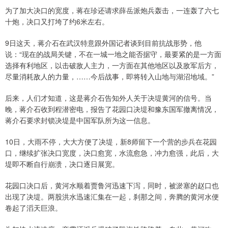
为了加大决口的宽度，蒋在珍还请求薛岳派炮兵轰击，一连轰了六七
十炮，决口又打垮了约6米左右。
9日这天，蒋介石在武汉特意跟外国记者谈到目前抗战形势，他
说：“现在的战局关键，不在一城一地之能否据守，最要紧的是一方面
选择有利地区，以击破敌人主力，一方面在其他地区以及敌军后方，
尽量消耗敌人的力量，……今后战事，即将转入山地与湖沼地域。”
后来，人们才知道，这是蒋介石告知外人关于决堤黄河的信号。当
晚，蒋介石收到程潜密电，报告了花园口决堤和豫东国军撤离情况，
蒋介石要求封锁决堤是中国军队所为这一信息。
10日，大雨不停，大大方便了决堤，新8师留下一个营的步兵在花园
口，继续扩张决口宽度，决口愈宽，水流愈急，冲力愈强，此后，大
堤即不断自行崩溃，决口逐日展宽。
花园口决口后，黄河水顺着贾鲁河迅速下泻，同时，被淤塞的赵口也
出现了决堤。两股洪水迅速汇集在一起，刹那之间，奔腾的黄河水便
卷起了滔天巨浪。