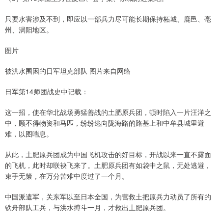
只要水害涉及不到，即应以一部兵力尽可能长期保持柘城、鹿邑、亳
州、涡阳地区。
图片
被洪水围困的日军坦克部队 图片来自网络
日军第14师团战史中记载：
这一招，使在华北战场勇猛善战的土肥原兵团，顿时陷入一片汪洋之
中，顾不得物资和马匹，纷纷逃向陇海路的路基上和中牟县城里避
难，以图喘息。
从此，土肥原兵团成为中国飞机攻击的好目标，开战以来一直不露面
的飞机，此时却联袂飞来了。土肥原兵团有如袋中之鼠，无处逃避，
束手无策，在万分苦难中度过了一个月。
中国派遣军，关东军以至日本全国，为营救土把原兵力动员了所有的
铁舟部队工兵，与洪水搏斗一月，才救出土肥原兵团。