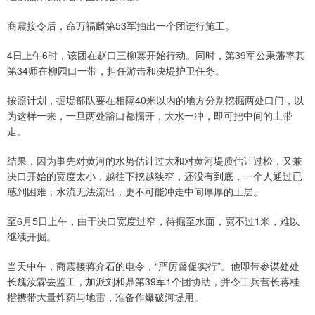
商震接令后，命万福麟第53军抽出一个团进行施工。
4日上午6时，该团在赵口三柳寨开始行动。同时，第39军公秉藩率其
第34师在柳园口一带，担任游击和决堤护卫任务。
按照计划，掘堤部队要在相隔40米以内的地方分别挖掘两处口门，以
为这样一来，一旦两处豁口都掘开，大水一冲，即可把中间的土带
走。
结果，因为事先对黄河的水势估计过大和对黄河堤质估计过松，又兼
决口开始的宽度太小，越往下挖越狭窄，还没有到底，一个人通过已
感到困难，水流无法流出，更不可能冲走中间厚厚的土层。
至6月5日上午，由于决口宽度过窄，待掘至水面，宽不过1米，难以
继续开掘。
当天中午，商震接蒋介石的电令，“严厉督促实行”。他即带参谋处处
长魏汝霖去监工，加派刘和鼎第39军1个团协助，并令工兵营长蒋桂
楷携带大量炸药与地雷，准备作爆破河堤用。