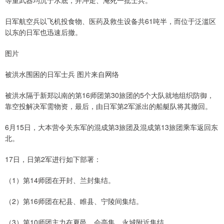
等重武器均沉于水底，并冲走、淹死一批士兵。
日军航空兵以飞机投食物、医药及救生设备共61吨半，而位于泛滥区
以东的日军也迅速后撤。
图片
被洪水围困的日军士兵 图片来自网络
被洪水隔于新郑以南的第16师团第30旅团的5个大队就地组织防御，
靠空投解决军需物资，最后，由日军第2军派出的船艇队将其撤回。
6月15日，大本营令关东军的混成第3旅团及混成第13旅团乘车返回东
北。
17日，日第2军进行如下部署：
（1）第14师团在开封、兰封集结。
（2）第16师团在杞县、睢县、宁陵间集结。
（3）第10师团主力在夏邑、会亭集、永城附近集结。