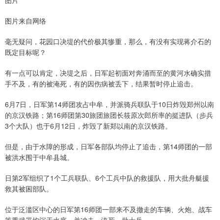
图片
图片来自网络
毫无疑问，花园口决堤的代价极其惨重，那么，有没有实现蒋介石的
既定目标呢？
有一点可以肯定，决堤之后，日军起初面对奔涌而至的黄河水确实措
手不及，有的被淹死，有的因伤病被丢下，结果暂时停止追击。
6月7日，日军第14师团攻占中牟，并派骑兵联队于10日炸毁郑州以南
的京汉铁路；第16师团第30旅团旅团长筱原次郎所率的挺进队（步兵
3个大队）也于6月12日，炸毁了新郑以南的京汉铁路。
但是，由于水障的形成，日军各部队均停止了追击，第14师团的一部
被洪水围于中牟县城。
日第2军组织了1个工兵联队、6个工兵中队的救援队，用大批舟艇援
救其被困部队。
位于泛滥区中心的日军第16师团一部来不及撤走的车辆、火炮、战车