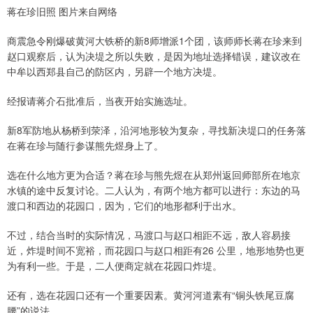
蒋在珍旧照 图片来自网络
商震急令刚爆破黄河大铁桥的新8师增派1个团，该师师长蒋在珍来到
赵口观察后，认为决堤之所以失败，是因为地址选择错误，建议改在
中牟以西郑县自己的防区内，另辟一个地方决堤。
经报请蒋介石批准后，当夜开始实施选址。
新8军防地从杨桥到荥泽，沿河地形较为复杂，寻找新决堤口的任务落
在蒋在珍与随行参谋熊先煜身上了。
选在什么地方更为合适？蒋在珍与熊先煜在从郑州返回师部所在地京
水镇的途中反复讨论。二人认为，有两个地方都可以进行：东边的马
渡口和西边的花园口，因为，它们的地形都利于出水。
不过，结合当时的实际情况，马渡口与赵口相距不远，敌人容易接
近，炸堤时间不宽裕，而花园口与赵口相距有26 公里，地形地势也更
为有利一些。于是，二人便商定就在花园口炸堤。
还有，选在花园口还有一个重要因素。黄河河道素有“铜头铁尾豆腐
腰”的说法。