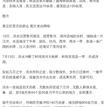
为加快水流速度，商震还派兵爆破了陇海铁路路基，自此，黄河改
道，东南入淮，其主流宽达70余里，最宽处达120余里。
图片
黄泛区受灾的群众 图片来自网络
12日，洪水沿贾鲁河南流，使贾鲁河、涡河流域的乡村、城镇成一片
汪洋。水流淹没了中牟、尉氏、扶沟、西华、商水一带，形成一条广
阔的水障，注入淮河时，还淹没了淮河堤岸。
7月13日，洪水冲断了蚌埠淮河大铁桥，蚌埠至宿县一带，亦成泽
国。
短短几天之中，洪水所到之处，除少数保长、乡长们迁移外，一般平
民百姓逃避不及，或被洪水夺去生命，或流离失所，无家可归。
洪水一发就是四天四夜，无数良田变成了汪洋，无数人葬身水底。
豫、皖、苏3省共有44个县30多万平方公里的地方，全部遭灾。
据不完全统计，河南民宅被冲毁140万余家，淹没耕地800余万亩，安