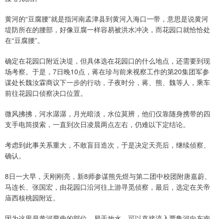
黄河的“豆腐腰”就是指河南孟津县到黄河入海口一带，意思是说黄河
堤防所在的腰部，好像豆腐一样容易被洪水冲决，而花园口就恰恰处
在“豆腐腰”。
确定在花园口附近决堤，但具体选在花园口的什么地点，还需要到现
场考察。于是，7日晚10点，蒋在珍与前来视察工作的第20集团军参
谋处长魏汝霖商议下一步的行动，子夜时分，蒋、熊、魏等人，乘车
前往花园口侦察决口位置。
微风拂拂，河水潺潺，月光暗淡，水位莫辨，他们仅靠随身携带的四
支手电筒摸索，一直到次日凌晨两点左右，仍难以下定结论。
考虑到此事关系重大，不敢盲目造次，于是决定天亮后，继续侦察、
确认。
8日一大早，天刚刚亮，新8师参谋熊先煜与第二团中校团附唐嘉蔚、
马连长、张国宏，由花园口沿河往上游寻觅侦察，最后，选定在关帝
庙西核桃园附近。
因为这里是黄河弯曲的部位，易于放水，可以直接流入贾鲁河向东南