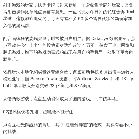
射击游戏的玩家，认为卡牌加进来新鲜；而爱收集卡牌的玩家，又觉
得射击操作比单纯点屏幕有意思。一位《无尽冬日》的代练告诉 Tech
星球，这款游戏挺火的，每天有差不多 50 多个需要代练的新玩家加
入他的游戏群。
配合着疯狂的烧钱买量，时常被用户刷屏。据 DataEye 数据显示，点
点互动在今年上半年的投放素材数均超过 4 万组，仅次于冰川网络和
腾讯游戏，旗下的游戏病毒式的出现在用户的手机里，获取了更多的
新用户。
依靠玩法本地化和买量这套组合拳，点点互动包揽 8 月出海手游收入
榜冠亚军，据 Sensor Tower 披露，《Whiteout Survival》和《Kings
hot》累计收入分别突破 33 亿美元和 3 亿美元。
凭借两款游戏，点点互动悄然成为了国内游戏厂商中的黑马。
02跟风模仿者扎堆，蛋糕能不能守住
点点互动光鲜靓丽的背后，其"押注细分赛道"的模式，其实有着不小
的挑战。