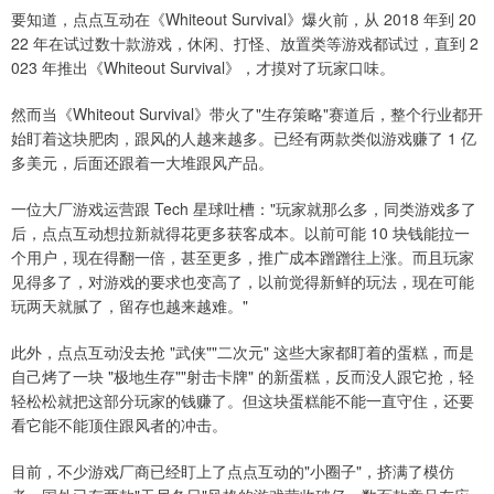
要知道，点点互动在《Whiteout Survival》爆火前，从 2018 年到 20
22 年在试过数十款游戏，休闲、打怪、放置类等游戏都试过，直到 2
023 年推出《Whiteout Survival》，才摸对了玩家口味。
然而当《Whiteout Survival》带火了"生存策略"赛道后，整个行业都开
始盯着这块肥肉，跟风的人越来越多。已经有两款类似游戏赚了 1 亿
多美元，后面还跟着一大堆跟风产品。
一位大厂游戏运营跟 Tech 星球吐槽："玩家就那么多，同类游戏多了
后，点点互动想拉新就得花更多获客成本。以前可能 10 块钱能拉一
个用户，现在得翻一倍，甚至更多，推广成本蹭蹭往上涨。而且玩家
见得多了，对游戏的要求也变高了，以前觉得新鲜的玩法，现在可能
玩两天就腻了，留存也越来越难。"
此外，点点互动没去抢 "武侠""二次元" 这些大家都盯着的蛋糕，而是
自己烤了一块 "极地生存""射击卡牌" 的新蛋糕，反而没人跟它抢，轻
轻松松就把这部分玩家的钱赚了。但这块蛋糕能不能一直守住，还要
看它能不能顶住跟风者的冲击。
目前，不少游戏厂商已经盯上了点点互动的"小圈子"，挤满了模仿