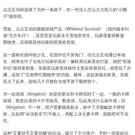
点点互动则选择了另外一条路子，在一些没人怎么大力投入的"小圈
子"做游戏。
譬如，点点互动的旗舰游戏产品《Whiteout Survival》（国内版本叫
做"无尽冬日"），其背景是玩家冰天雪地里求生，玩家需要搭帐篷、
囤物资，还得跟其他玩家的部落抢资源。
这一题材在国内很少见，在国外也不算热门，但点点互动通过本地
化，精准击中了当地方玩家的喜好：像欧美玩家喜欢打架，就把"部落
对抗"做得更刺激；东南亚玩家觉得操作太复杂容易弃坑，就简化了步
骤，还加了"互相帮忙囤物资"的功能。最终，这款游戏在欧美、东南
亚火了起来，连续几个月都在当地手游下载榜前十。
另一款游戏《Kingshot》则是把射击和卡牌混到了一起。一般的卡牌
游戏，都是比谁的卡片等级高、数值强，玩起来没什么操作感；但
《Kingshot》不一样，用户需要瞄准射击，射中了才能触发卡牌特
效，比如用"冰冻射击"打中敌人，再配上冰元素卡牌，就能把对手冻
住。
这种"又要动手又要动脑"的玩法，吸引了不少用户。平时一些喜欢玩