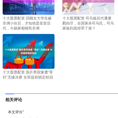
十大股票配资 回顾女大学生嫁
十大股票配资 司马懿后代遭屠
非洲小伙后，才知他是皇室后
戮殆尽，全国诛杀司马氏，司马
代，今娘家都移民非洲
家族到底得罪了谁？
十大股票配资 国乒男双惨遭“零
封”无缘决赛 女双提前锁定桂冠
相关评论
本文评分
*