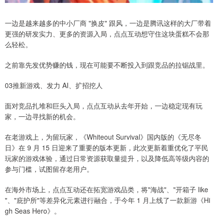
一边是越来越多的中小厂商 "换皮" 跟风，一边是腾讯这样的大厂带着
更强的研发实力、更多的资源入局，点点互动想守住这块蛋糕不会那
么轻松。
之前靠先发优势赚的钱，现在可能要不断投入到跟竞品的拉锯战里。
03推新游戏、发力 AI、扩招挖人
面对竞品扎堆和巨头入局，点点互动从去年开始，一边稳定现有玩
家，一边寻找新的机会。
在老游戏上，为留玩家，《Whiteout Survival》国内版的《无尽冬
日》在 9 月 15 日迎来了重要的版本更新，此次更新着重优化了平民
玩家的游戏体验，通过日常资源获取量提升，以及降低高等级内容的
参与门槛，试图留存老用户。
在海外市场上，点点互动还在拓宽游戏品类，将"海战"、"开箱子 like
"、"庇护所"等差异化元素进行融合，于今年 1 月上线了一款新游《Hi
gh Seas Hero》。