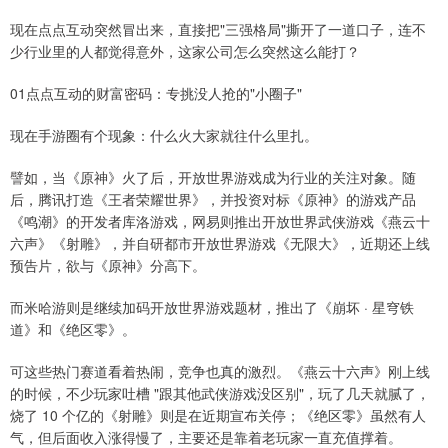
现在点点互动突然冒出来，直接把"三强格局"撕开了一道口子，连不
少行业里的人都觉得意外，这家公司怎么突然这么能打？
01点点互动的财富密码：专挑没人抢的"小圈子"
现在手游圈有个现象：什么火大家就往什么里扎。
譬如，当《原神》火了后，开放世界游戏成为行业的关注对象。随
后，腾讯打造《王者荣耀世界》，并投资对标《原神》的游戏产品
《鸣潮》的开发者库洛游戏，网易则推出开放世界武侠游戏《燕云十
六声》《射雕》，并自研都市开放世界游戏《无限大》，近期还上线
预告片，欲与《原神》分高下。
而米哈游则是继续加码开放世界游戏题材，推出了《崩坏 · 星穹铁
道》和《绝区零》。
可这些热门赛道看着热闹，竞争也真的激烈。《燕云十六声》刚上线
的时候，不少玩家吐槽 "跟其他武侠游戏没区别"，玩了几天就腻了，
烧了 10 个亿的《射雕》则是在近期宣布关停；《绝区零》虽然有人
气，但后面收入涨得慢了，主要还是靠着老玩家一直充值撑着。