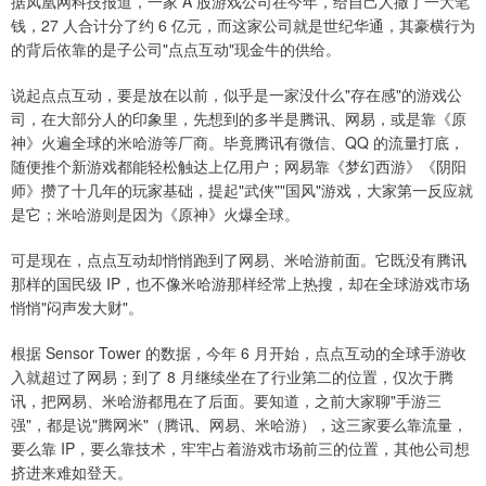
据凤凰网科技报道，一家 A 股游戏公司在今年，给自己人撒了一大笔
钱，27 人合计分了约 6 亿元，而这家公司就是世纪华通，其豪横行为
的背后依靠的是子公司"点点互动"现金牛的供给。
说起点点互动，要是放在以前，似乎是一家没什么"存在感"的游戏公
司，在大部分人的印象里，先想到的多半是腾讯、网易，或是靠《原
神》火遍全球的米哈游等厂商。毕竟腾讯有微信、QQ 的流量打底，
随便推个新游戏都能轻松触达上亿用户；网易靠《梦幻西游》《阴阳
师》攒了十几年的玩家基础，提起"武侠""国风"游戏，大家第一反应就
是它；米哈游则是因为《原神》火爆全球。
可是现在，点点互动却悄悄跑到了网易、米哈游前面。它既没有腾讯
那样的国民级 IP，也不像米哈游那样经常上热搜，却在全球游戏市场
悄悄"闷声发大财"。
根据 Sensor Tower 的数据，今年 6 月开始，点点互动的全球手游收
入就超过了网易；到了 8 月继续坐在了行业第二的位置，仅次于腾
讯，把网易、米哈游都甩在了后面。要知道，之前大家聊"手游三
强"，都是说"腾网米"（腾讯、网易、米哈游），这三家要么靠流量，
要么靠 IP，要么靠技术，牢牢占着游戏市场前三的位置，其他公司想
挤进来难如登天。