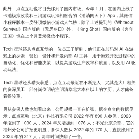
此外，点点互动也将目光移到了国内市场。今年 1 月，在国内上线了
卡池模拟改装和三消游戏玩法相融合的《消消闯天下》App，其微信
小程序版本一度登顶微信小游戏人气榜；除了上述提到的《Whiteout
Survival》国内版的《无尽冬日》外，《King Shot》国内版的《奔奔
王国》也在上个月登录微信小程序。
Tech 星球还从点点互动的一位员工了解到，他们正在加码对 AI 在游
戏上的探索，譬如，设计和开发内部 AI 工具，用于游戏开发过程中的
自动化、优化和智能决策，以提高游戏生产效率和质量，以及用 AI 驱
动玩法。
Tech 星球还从猎头获悉，点点互动最近在不断挖人，尤其是大厂相关
的资深员工，部分岗位明确注明清华北大本科以上的学历，人才储备
看得较重。
另从参保人数也能看出来，公司规模一直在扩张。据企查查的数据显
示，点点互动（北京）科技有限公司 2022 年有 890 人参保，2023
年涨到了 1030 人，2024 年又增加到 1076 人；不光北京总部，它的
福州分公司扩招更明显，参保人数从 2022 年的 170 人，直接涨到了
2024 年的 317 人，两年时间快翻了一倍。